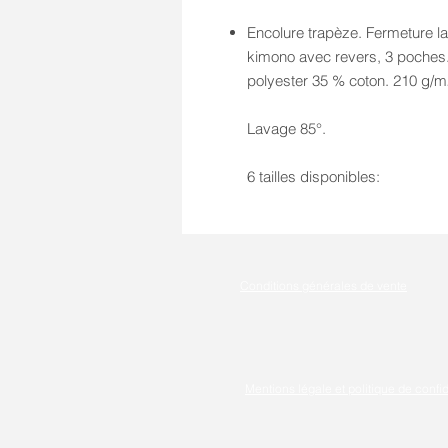
Encolure trapèze. Fermeture l
kimono avec revers, 3 poches.
polyester 35 % coton. 210 g/m
Lavage 85°.
6 tailles disponibles:
Conditions générales de vente
Mentions légale et politique de confid