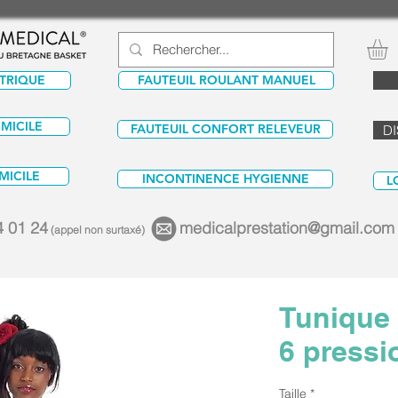
CTRIQUE
FAUTEUIL ROULANT MANUEL
OMICILE
FAUTEUIL CONFORT RELEVEUR
DI
MICILE
INCONTINENCE HYGIENNE
L
4 01 24
medicalprestation@gmail.com
(appel non surtaxé)
Tunique
6 pressi
Taille
*