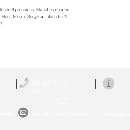
atérale 6 pressions. Manches courtes
 Haut. 80 cm. Sergé uni blanc 65 %
2.
09 53 74 01
Nous
24
Appel non
surtaxé
entialité
medicalprestation@gmail.com
Qui sommes no