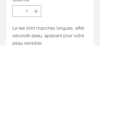
Le tee shirt manches longues, effet
seconde peau, apaisant pour votre
peau sensible.
Un basique pour votre garde robe
été comme hiver.
Lavage à 30 degrés en modéré
Blanchiment interdit
Séchage en tambour interdit
Repassage à 110 degrés
maximum, ne pas repasser le
thermocollant
Nettoyage à sec normal
Produit recyclable