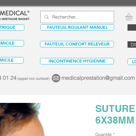
CTRIQUE
FAUTEUIL ROULANT MANUEL
OMICILE
FAUTEUIL CONFORT RELEVEUR
DI
MICILE
INCONTINENCE HYGIENNE
L
4 01 24
medicalprestation@gmail.com
(appel non surtaxé)
SUTURE 
6X38MM
Quantité
*