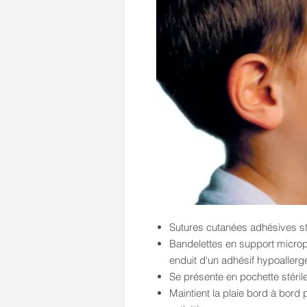
Sutures cutanées adhésives sté
Bandelettes en support micropo
enduit d'un adhésif hypoallerg
Se présente en pochette stérile
Maintient la plaie bord à bord p