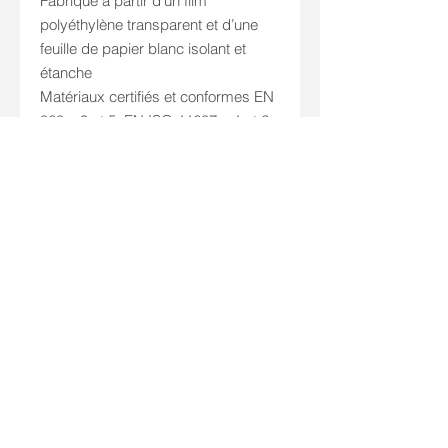
Fabriqué à partir d’un film
polyéthylène transparent et d’une
feuille de papier blanc isolant et
étanche
Matériaux certifiés et conformes EN
868 – 3 et 5, EN ISO 11607 – 1 et 2
DM Classe I
Existe en plusieurs taille :
- Taille 60x100mm / REF
:
1205350001
- Taille 90x250mm / REF
:
1205352001
- Taille 140x260mm / REF
:
1205353001
Nous contacter