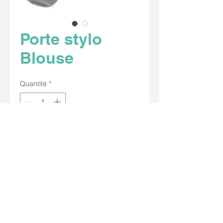
Porte stylo
Blouse
Quantité
*
Système de porte stylo à 3 cases en
acier nickelé.
REF : 0619005000
Nous contacter
09 53 74 01 24