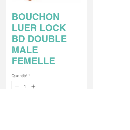
BOUCHON
LUER LOCK
BD DOUBLE
MALE
FEMELLE
Quantité
*
Stérilisation : oxyde d’éthylène.
Sans latex, sans DEHP ajouté.
DM Classe
REF : 1011318001