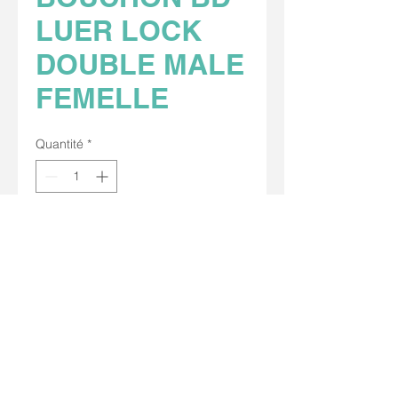
LUER LOCK
DOUBLE MALE
FEMELLE
Quantité
*
Conditionnement par : 100
Stérilisation : oxyde d’éthylène.
Sans latex, sans DEHP ajouté.
Nous contacter
09 53 74 01 24