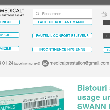
CTRIQUE
FAUTEUIL ROULANT MANUEL
OMICILE
FAUTEUIL CONFORT RELEVEUR
DI
MICILE
INCONTINENCE HYGIENNE
L
4 01 24
medicalprestation@gmail.com
(appel non surtaxé)
Bistouri 
usage u
SWANN 