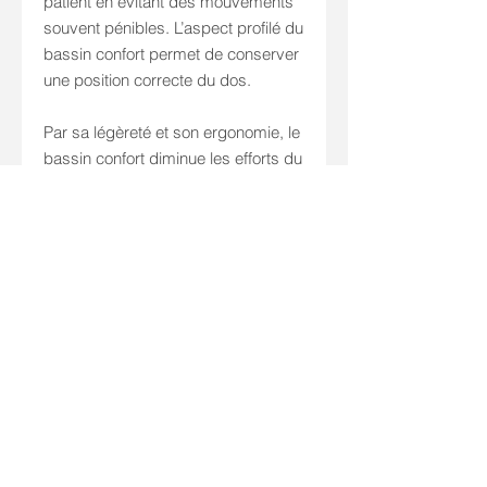
patient en évitant des mouvements
souvent pénibles. L’aspect profilé du
bassin confort permet de conserver
une position correcte du dos.
Par sa légèreté et son ergonomie, le
bassin confort diminue les efforts du
personnel soignant.
Composition :
• Polypropylène homopolymère
Conseils d’entretien :
• Eau chaude + détergent habituel
• Stérilisation autoclave jusqu’à
140°C