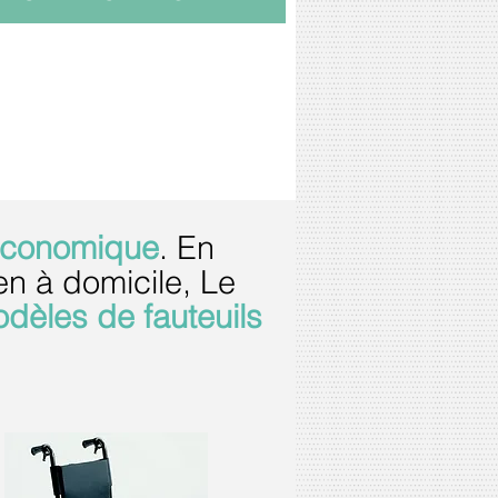
 économique
. En
en à domicile, Le
odèles de fauteuils