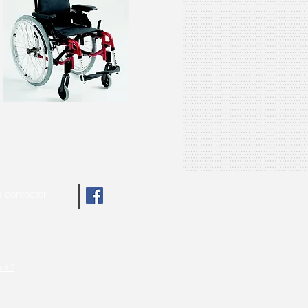
 contacter
us ?