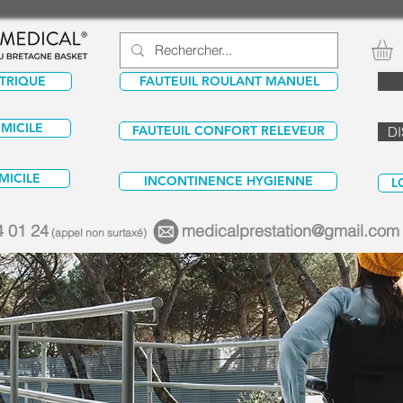
CTRIQUE
FAUTEUIL ROULANT MANUEL
OMICILE
FAUTEUIL CONFORT RELEVEUR
DI
MICILE
INCONTINENCE HYGIENNE
L
4 01 24
medicalprestation@gmail.com
(appel non surtaxé)