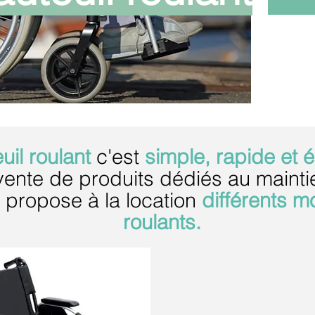
uil roulant
c'est
simple, rapide et
 vente de produits dédiés au mainti
 propose à la location
différents m
roulants.