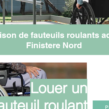
aison de fauteuils roulants a
Finistere Nord
Louer un
auteuil roulant
P