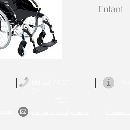
Enfant
09 53 74 01
Nous
24
Appel non
surtaxé
entialité
medicalprestation@gmail.com
Qui sommes no